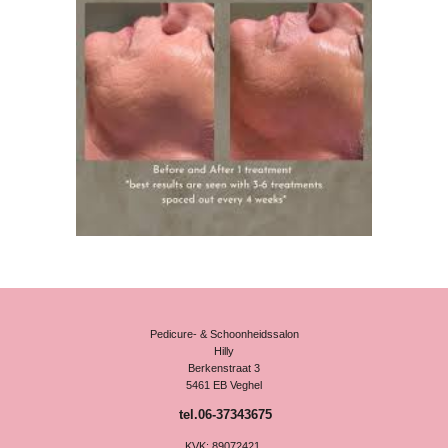
Pedicure- & Schoonheidssalon
Hilly
Berkenstraat 3
5461 EB Veghel
tel.06-37343675
KVK: 89072421